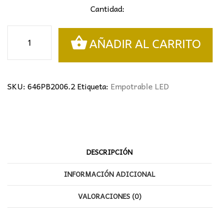
Cantidad:
Panel
AÑADIR AL CARRITO
LED
6W
Empotrable
cantidad
SKU:
646PB2006.2
Etiqueta:
Empotrable LED
DESCRIPCIÓN
INFORMACIÓN ADICIONAL
VALORACIONES (0)