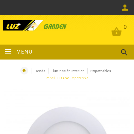
0
0
MENU
Tienda
Iluminación interior
Empotrables
Panel LED 6W Empotrable