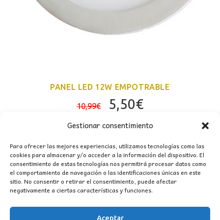
PANEL LED 12W EMPOTRABLE
El
El
5,50
€
10,99
€
precio
precio
Gestionar consentimiento
original
actual
era:
es:
Para ofrecer las mejores experiencias, utilizamos tecnologías como las
cookies para almacenar y/o acceder a la información del dispositivo. El
10,99€.
5,50€.
consentimiento de estas tecnologías nos permitirá procesar datos como
el comportamiento de navegación o las identificaciones únicas en este
sitio. No consentir o retirar el consentimiento, puede afectar
negativamente a ciertas características y funciones.
Aceptar