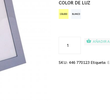
COLOR DE LUZ
Panel
AÑADIR A
LED
12W
Empotrable
SKU:
446 770123
Etiqueta:
E
cantidad