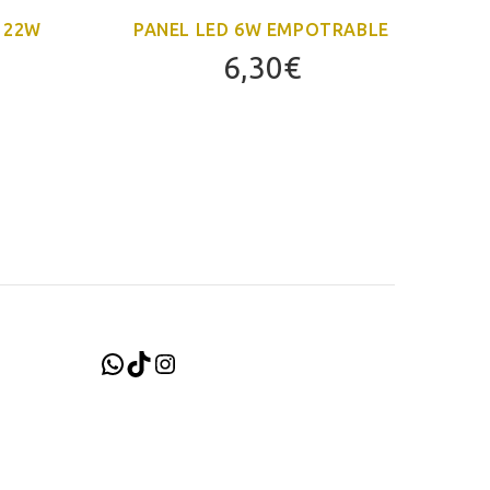
 22W
PANEL LED 6W EMPOTRABLE
PA
6,30
€
WhatsApp
TikTok
Instagram