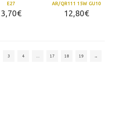
E27
AR/QR111 15W GU10
3,70
€
12,80
€
3
4
…
17
18
19
→