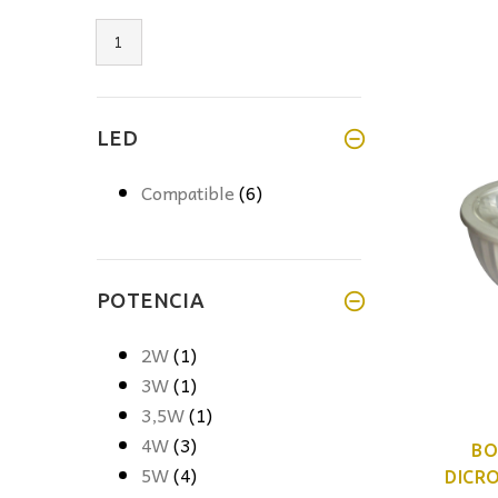
1
LED
Compatible
(6)
POTENCIA
2W
(1)
3W
(1)
3,5W
(1)
4W
(3)
BO
5W
(4)
DICRO