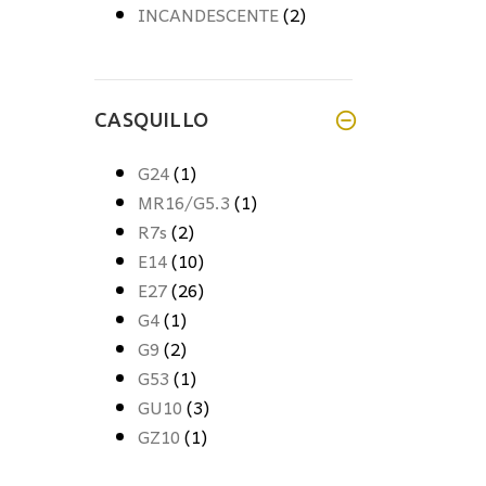
INCANDESCENTE
(2)
CASQUILLO
G24
(1)
MR16/G5.3
(1)
R7s
(2)
E14
(10)
E27
(26)
G4
(1)
G9
(2)
G53
(1)
GU10
(3)
GZ10
(1)