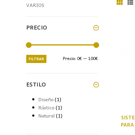
VARIOS
PRECIO
Precio
Precio
Precio:
0€
—
100€
FILTRAR
mínimo
máximo
ESTILO
Diseño
(1)
Rústico
(1)
Natural
(1)
SIST
PARA