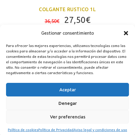
COLGANTE RUSTICO 1L
El
El
27,50
€
36,50
€
precio
precio
Gestionar consentimiento
original
actual
era:
es:
Para ofrecer las mejores experiencias, utilizamos tecnologías como las
cookies para almacenar y/o acceder a la información del dispositivo. El
36,50€.
27,50€.
consentimiento de estas tecnologías nos permitirá procesar datos como
el comportamiento de navegación o las identificaciones únicas en este
sitio. No consentir o retirar el consentimiento, puede afectar
negativamente a ciertas características y funciones.
Aceptar
CONTACTO
Denegar
MI CUENTA
Ver preferencias
INFORMACIÓN
Política de cookies
Política de Privacidad
Aviso legal y condiciones de uso