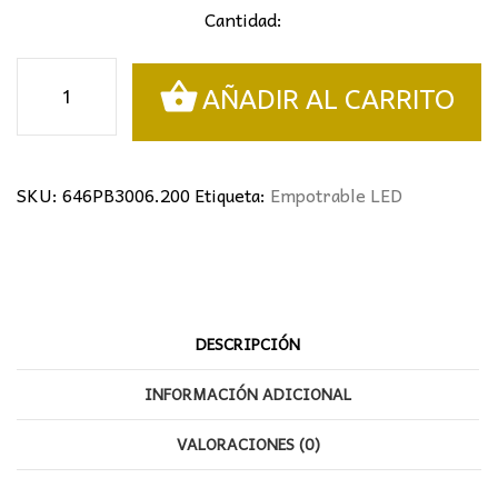
Cantidad:
Panel
AÑADIR AL CARRITO
LED
6W
Empotrable
cantidad
SKU:
646PB3006.200
Etiqueta:
Empotrable LED
DESCRIPCIÓN
INFORMACIÓN ADICIONAL
VALORACIONES (0)