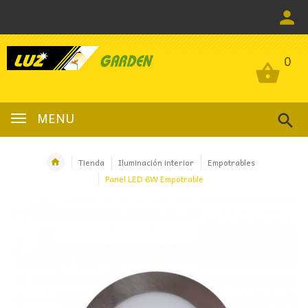
0
0
MENU
Tienda
Iluminación interior
Empotrables
Panel LED 6W Empotrable