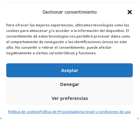
Gestionar consentimiento
Para ofrecer las mejores experiencias, utilizamos tecnologías como las
cookies para almacenar y/o acceder a la información del dispositivo. El
consentimiento de estas tecnologías nos permitirá procesar datos como
CONTACTO
el comportamiento de navegación o las identificaciones únicas en este
sitio. No consentir o retirar el consentimiento, puede afectar
negativamente a ciertas características y funciones.
MI CUENTA
Aceptar
INFORMACIÓN
WhatsApp
TikTok
Instagram
Denegar
Ver preferencias
Política de cookies
Política de Privacidad
Aviso legal y condiciones de uso
LUZ
Garden
© 2016 . Todos los derechos reservados.
BACK TO TOP