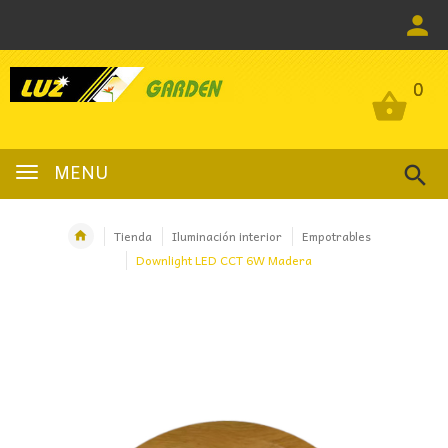
0
0
MENU
Tienda
Iluminación interior
Empotrables
Downlight LED CCT 6W Madera