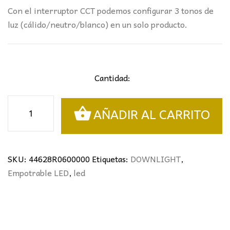
Con el interruptor CCT podemos configurar 3 tonos de
luz (cálido/neutro/blanco) en un solo producto.
Cantidad:
Downlight
AÑADIR AL CARRITO
LED
CCT
6W
Madera
SKU:
44628R0600000
Etiquetas:
DOWNLIGHT
,
cantidad
Empotrable LED
,
led