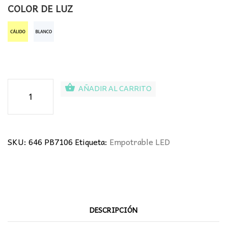
COLOR DE LUZ
Panel
AÑADIR AL CARRITO
LED
6W
Empotrable
cantidad
SKU:
646 PB7106
Etiqueta:
Empotrable LED
DESCRIPCIÓN