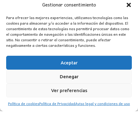
Gestionar consentimiento
Para ofrecer las mejores experiencias, utilizamos tecnologías como las
cookies para almacenar y/o acceder a la información del dispositivo. El
consentimiento de estas tecnologías nos permitirá procesar datos como
el comportamiento de navegación o las identificaciones únicas en este
sitio. No consentir o retirar el consentimiento, puede afectar
negativamente a ciertas características y funciones.
CONTACTO
MI CUENTA
Aceptar
Denegar
INFORMACIÓN
WhatsApp
TikTok
Instagram
Ver preferencias
Política de cookies
Política de Privacidad
Aviso legal y condiciones de uso
LUZ
Garden
© 2016 . Todos los derechos reservados.