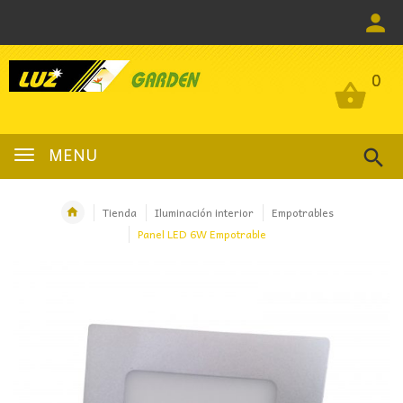
0
0
MENU
Tienda
Iluminación interior
Empotrables
Panel LED 6W Empotrable