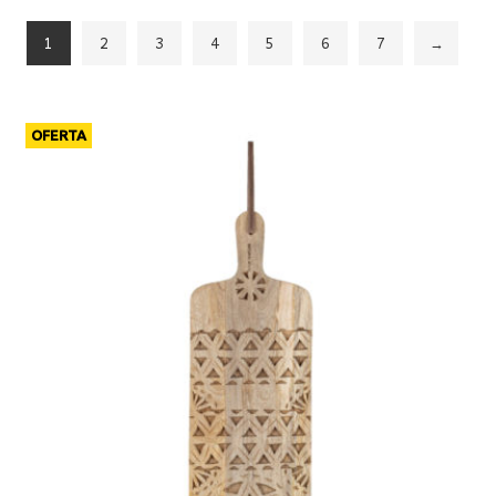
1
2
3
4
5
6
7
→
OFERTA