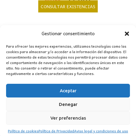
precio
precio
CONSULTAR EXISTENCIAS
original
actual
era:
es:
101,00€.
91,00€.
Gestionar consentimiento
OFERTA
Para ofrecer las mejores experiencias, utilizamos tecnologías como las
cookies para almacenar y/o acceder a la información del dispositivo. El
consentimiento de estas tecnologías nos permitirá procesar datos como
el comportamiento de navegación o las identificaciones únicas en este
sitio. No consentir o retirar el consentimiento, puede afectar
negativamente a ciertas características y funciones.
Aceptar
Denegar
Ver preferencias
Política de cookies
Política de Privacidad
Aviso legal y condiciones de uso