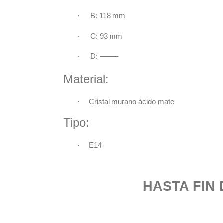
·
B: 118 mm
·
C:
93 mm
·
D: ——–
Material:
·
Cristal murano ácido mate
Tipo:
·
E14
HASTA FIN DE E