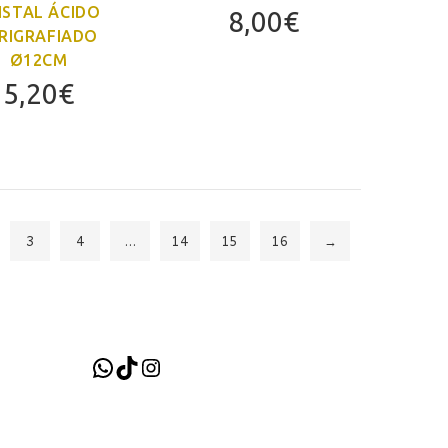
ISTAL ÁCIDO
8,00
€
RIGRAFIADO
Ø12CM
5,20
€
3
4
…
14
15
16
→
WhatsApp
TikTok
Instagram