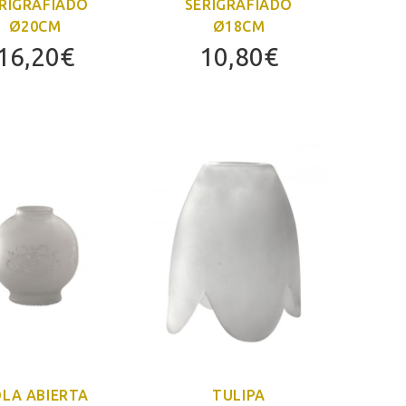
RIGRAFIADO
SERIGRAFIADO
Ø20CM
Ø18CM
16,20
€
10,80
€
LA ABIERTA
TULIPA