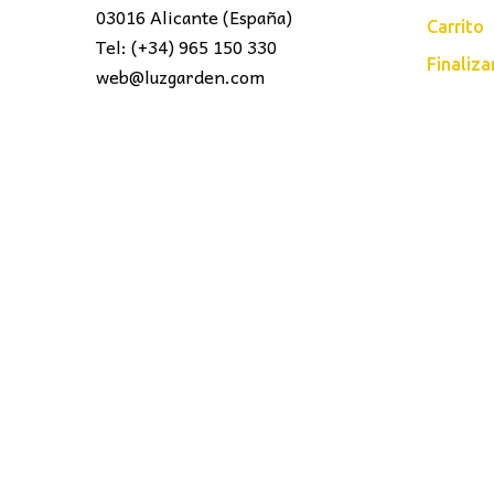
03016 Alicante (España)
Carrito
Tel: (+34) 965 150 330
Finaliz
web@luzgarden.com
LUZ
Garden
© 2016 . Todos los derechos reser