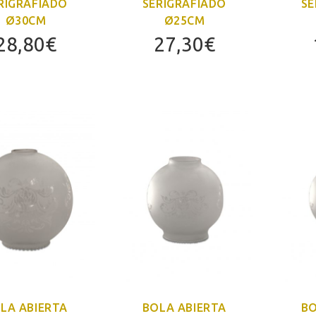
RIGRAFIADO
SERIGRAFIADO
SE
Ø30CM
Ø25CM
28,80
€
27,30
€
LA ABIERTA
BOLA ABIERTA
BO