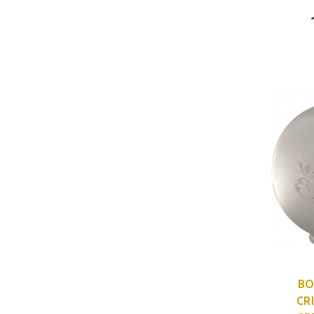
BO
CR