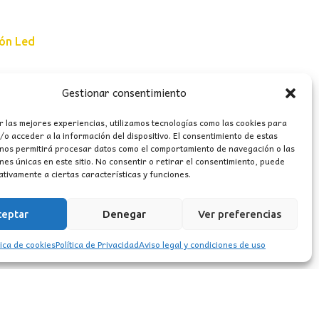
ión Led
e uso
Gestionar consentimiento
erales
r las mejores experiencias, utilizamos tecnologías como las cookies para
o acceder a la información del dispositivo. El consentimiento de estas
 nos permitirá procesar datos como el comportamiento de navegación o las
ones únicas en este sitio. No consentir o retirar el consentimiento, puede
tivamente a ciertas características y funciones.
ceptar
Denegar
Ver preferencias
tica de cookies
Política de Privacidad
Aviso legal y condiciones de uso