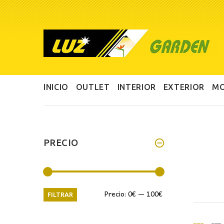
INICIO
OUTLET
INTERIOR
EXTERIOR
MO
PRECIO
Precio
Precio
Precio:
0€
—
100€
FILTRAR
mínimo
máximo