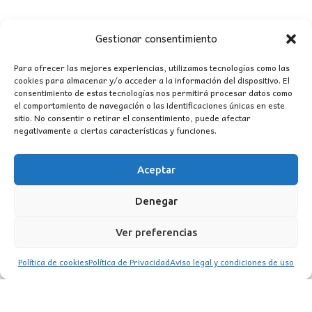
Gestionar consentimiento
Para ofrecer las mejores experiencias, utilizamos tecnologías como las
cookies para almacenar y/o acceder a la información del dispositivo. El
consentimiento de estas tecnologías nos permitirá procesar datos como
el comportamiento de navegación o las identificaciones únicas en este
sitio. No consentir o retirar el consentimiento, puede afectar
CONTACTO
negativamente a ciertas características y funciones.
MI CUENTA
Aceptar
Denegar
INFORMACIÓN
WhatsApp
TikTok
Instagram
Ver preferencias
Política de cookies
Política de Privacidad
Aviso legal y condiciones de uso
LUZ
Garden
© 2016 . Todos los derechos reservados.