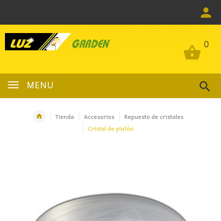
0
0
MENU
Tienda
Accesorios
Repuesto de cristales
Cristal de plafón