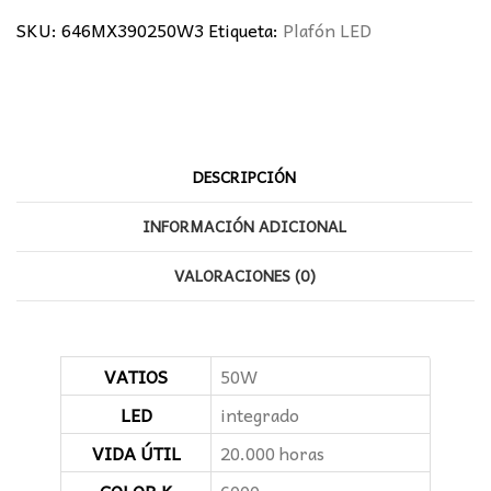
50W
SKU:
646MX390250W3
Etiqueta:
Plafón LED
90CM
cantidad
DESCRIPCIÓN
INFORMACIÓN ADICIONAL
VALORACIONES (0)
VATIOS
50W
LED
integrado
VIDA ÚTIL
20.000 horas
COLOR K
6000