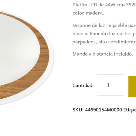
Plafón LED de 44W con 3520
color madera.
Dispone de luz regulable para
blanca. Función luz noche,
parpadeos, alto rendimiento 
Mando a distancia incluido.
PLAFÓN
Cantidad:
LED
REDONDO
MADERA
SKU:
44690154M0000
Etiqu
44W
Ø43CM
cantidad