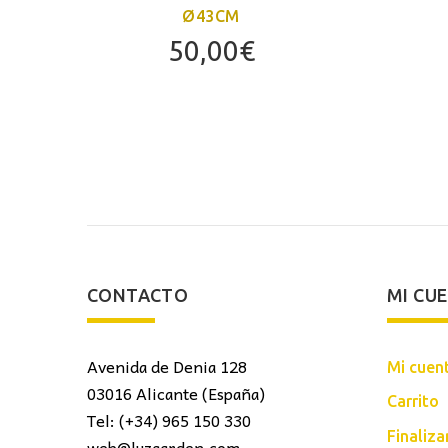
Ø43CM
50,00
€
CONTACTO
MI CU
Avenida de Denia 128
Mi cuen
03016 Alicante (España)
Carrito
Tel: (+34) 965 150 330
Finaliz
web@luzgarden.com