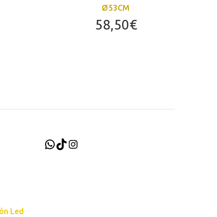
Ø53CM
58,50
€
WhatsApp
TikTok
Instagram
ión Led