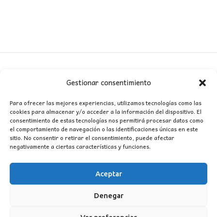
Gestionar consentimiento
CONTACTO
Para ofrecer las mejores experiencias, utilizamos tecnologías como las
cookies para almacenar y/o acceder a la información del dispositivo. El
MI CUENTA
consentimiento de estas tecnologías nos permitirá procesar datos como
el comportamiento de navegación o las identificaciones únicas en este
sitio. No consentir o retirar el consentimiento, puede afectar
INFORMACIÓN
negativamente a ciertas características y funciones.
WhatsApp
TikTok
Instagram
Aceptar
Denegar
LUZ
Garden
© 2016 . Todos los derechos reservados.