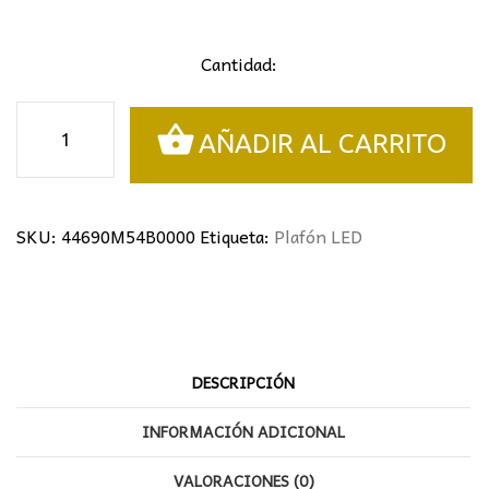
Cantidad:
PLAFÓN
AÑADIR AL CARRITO
LED
REDONDO
BLANCO
CON
SKU:
44690M54B0000
Etiqueta:
Plafón LED
ALTAVOZ
44W
Ø43CM
cantidad
DESCRIPCIÓN
INFORMACIÓN ADICIONAL
VALORACIONES (0)