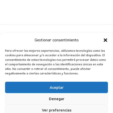
Gestionar consentimiento
CONTACTO
Para ofrecer las mejores experiencias, utilizamos tecnologías como las
cookies para almacenar y/o acceder a la información del dispositivo. El
MI CUENTA
consentimiento de estas tecnologías nos permitirá procesar datos como
el comportamiento de navegación o las identificaciones únicas en este
sitio. No consentir o retirar el consentimiento, puede afectar
INFORMACIÓN
negativamente a ciertas características y funciones.
WhatsApp
TikTok
Instagram
Aceptar
Denegar
LUZ
Garden
© 2016 . Todos los derechos reservados.
Ver preferencias