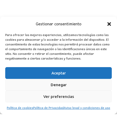
Gestionar consentimiento
Para ofrecer las mejores experiencias, utilizamos tecnologías como las
cookies para almacenar y/o acceder a la información del dispositivo. El
consentimiento de estas tecnologías nos permitirá procesar datos como
CONTACTO
el comportamiento de navegación o las identificaciones únicas en este
sitio. No consentir o retirar el consentimiento, puede afectar
negativamente a ciertas características y funciones.
MI CUENTA
Aceptar
INFORMACIÓN
WhatsApp
TikTok
Instagram
Denegar
Ver preferencias
Política de cookies
Política de Privacidad
Aviso legal y condiciones de uso
LUZ
Garden
© 2016 . Todos los derechos reservados.