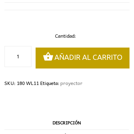
Cantidad:
Proyector
AÑADIR AL CARRITO
Halógeno
118mm
500W
R7s
SKU:
180 WL11
Etiqueta:
proyector
cantidad
DESCRIPCIÓN