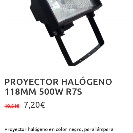
PROYECTOR HALÓGENO
118MM 500W R7S
El
El
7,20
€
10,51
€
precio
precio
original
actual
era:
es:
Proyector halógeno en color negro, para lámpara