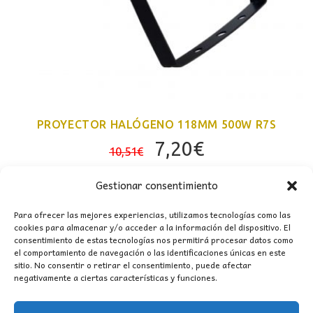
PROYECTOR HALÓGENO 118MM 500W R7S
El
El
7,20
€
10,51
€
precio
precio
original
actual
Gestionar consentimiento
era:
es:
Para ofrecer las mejores experiencias, utilizamos tecnologías como las
10,51€.
7,20€.
cookies para almacenar y/o acceder a la información del dispositivo. El
consentimiento de estas tecnologías nos permitirá procesar datos como
el comportamiento de navegación o las identificaciones únicas en este
sitio. No consentir o retirar el consentimiento, puede afectar
negativamente a ciertas características y funciones.