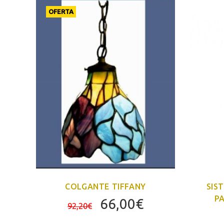
OFERTA
SIS
COLGANTE TIFFANY
P
El
El
El
66,00
€
92,20
€
precio
precio
precio