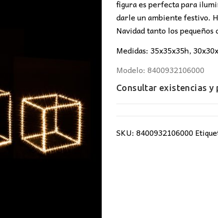
213,00€.
12
figura es perfecta para ilu
darle un ambiente festivo. H
Navidad tanto los pequeños
Medidas: 35x35x35h, 30x30
Modelo: 8400932106000
Consultar existencias y
SKU:
8400932106000
Etique