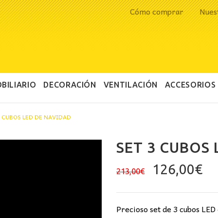
Cómo comprar
Nues
BILIARIO
DECORACIÓN
VENTILACIÓN
ACCESORIOS
3 CUBOS LED DE NAVIDAD
SET 3 CUBOS 
El
El
126,00
€
213,00
€
precio
pr
original
ac
era:
es
Precioso set de 3 cubos LED 