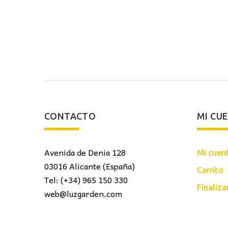
actual
original
actual
es:
era:
es:
101,00€.
92,20€.
66,00€.
CONTACTO
MI CU
Avenida de Denia 128
Mi cuen
03016 Alicante (España)
Carrito
Tel: (+34) 965 150 330
Finaliz
web@luzgarden.com