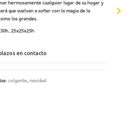
6,00€.
minar hermosamente cualquier lugar de su hogar y
ará que vuelvan a soñar con la magia de la
 como los grandes.
x30h, 25x25x25h
 plazos en
contacto
tas:
colgante
,
navidad