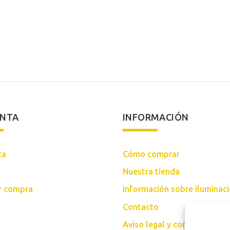
origina
era:
283,00
ENTA
INFORMACIÓN
ta
Cómo comprar
Nuestra tienda
ar compra
Información sobre iluminac
Contacto
Aviso legal y condiciones d