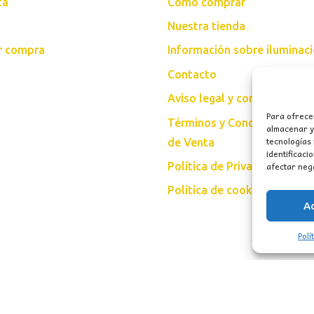
ta
Cómo comprar
Nuestra tienda
ar compra
Información sobre iluminac
Contacto
Aviso legal y condiciones d
Para ofrece
Términos y Condiciones Gen
almacenar y/
tecnologías
de Venta
identificaci
afectar nega
Política de Privacidad
Política de cookies (UE)
A
Polí
vados.