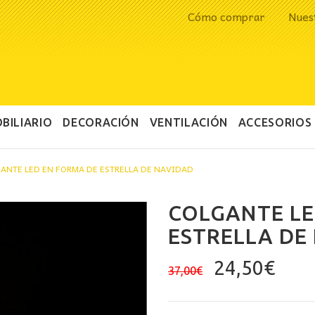
Cómo comprar
Nues
BILIARIO
DECORACIÓN
VENTILACIÓN
ACCESORIOS
ANTE LED EN FORMA DE ESTRELLA DE NAVIDAD
COLGANTE LE
ESTRELLA DE
El
El
24,50
€
37,00
€
precio
prec
original
actu