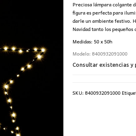
era:
es:
Preciosa lámpara colgante de
37,00€.
24,5
figura es perfecta para ilu
darle un ambiente festivo. H
Navidad tanto los pequeños
Medidas: 50 x 50h
Modelo: 8400932091000
Consultar existencias y
SKU:
8400932091000
Etique