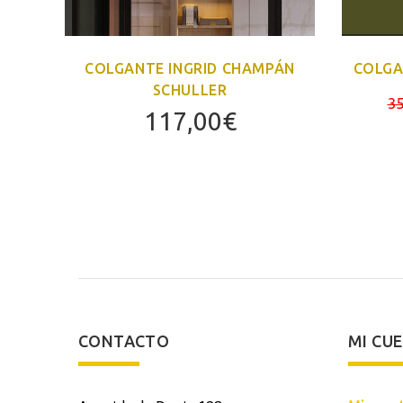
COLGANTE INGRID CHAMPÁN
COLGA
ES
SCHULLER
El
35
117,00
€
precio
actual
es:
125,00€.
CONTACTO
MI CU