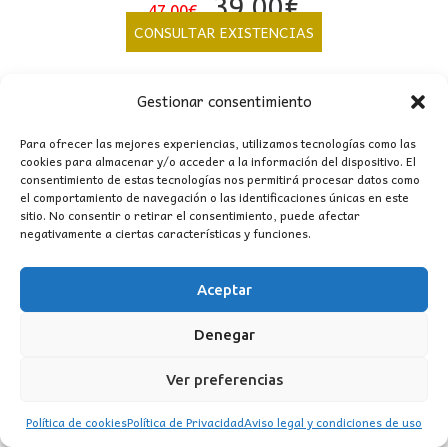
El
El
39,00
€
47,00
€
precio
precio
CONSULTAR EXISTENCIAS
original
actual
era:
es:
Gestionar consentimiento
47,00€.
39,00€.
Para ofrecer las mejores experiencias, utilizamos tecnologías como las
cookies para almacenar y/o acceder a la información del dispositivo. El
consentimiento de estas tecnologías nos permitirá procesar datos como
el comportamiento de navegación o las identificaciones únicas en este
sitio. No consentir o retirar el consentimiento, puede afectar
negativamente a ciertas características y funciones.
CONTACTO
Aceptar
MI CUENTA
Denegar
INFORMACIÓN
Ver preferencias
WhatsApp
TikTok
Instagram
Política de cookies
Política de Privacidad
Aviso legal y condiciones de uso