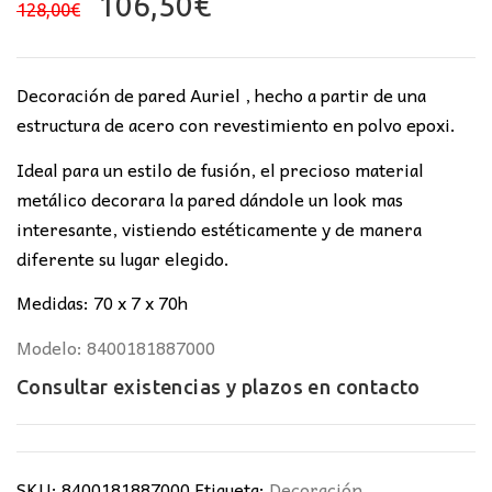
El
El
106,50
€
128,00
€
precio
precio
original
actual
era:
es:
Decoración de pared Auriel , hecho a partir de una
128,00€.
106,50€.
estructura de acero con revestimiento en polvo epoxi.
Ideal para un estilo de fusión, el precioso material
metálico decorara la pared dándole un look mas
interesante, vistiendo estéticamente y de manera
diferente su lugar elegido.
Medidas: 70 x 7 x 70h
Modelo: 8400181887000
Consultar existencias y plazos en
contacto
SKU:
8400181887000
Etiqueta:
Decoración