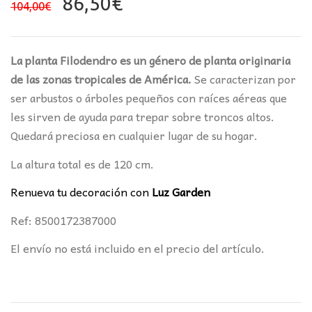
El
El
86,50
€
104,00
€
precio
precio
original
actual
era:
es:
La planta Filodendro es un género de planta originaria
104,00€.
86,50€.
de las zonas tropicales de América.
Se caracterizan por
ser arbustos o árboles pequeños con raíces aéreas que
les sirven de ayuda para trepar sobre troncos altos.
Quedará preciosa en cualquier lugar de su hogar.
La altura total es de 120 cm.
Renueva tu decoración con
Luz Garden
Ref: 8500172387000
El envío no está incluido en el precio del artículo.