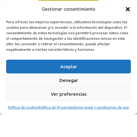
original
actual
Gestionar consentimiento
era:
es:
46,00€.
38,50€.
Para ofrecer las mejores experiencias, utilizamos tecnologías como las
cookies para almacenar y/o acceder a la información del dispositivo. El
consentimiento de estas tecnologías nos permitirá procesar datos como
el comportamiento de navegación o las identificaciones únicas en este
sitio. No consentir o retirar el consentimiento, puede afectar
negativamente a ciertas características y funciones.
Aceptar
CONTACTO
Denegar
MI CUENTA
Ver preferencias
INFORMACIÓN
Política de cookies
Política de Privacidad
Aviso legal y condiciones de uso
WhatsApp
TikTok
Instagram