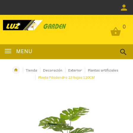
0
0
MENU
Tienda
Decoración
Exterior
Plantas artificiales
Planta Filodendro 23 hojas 120CM
OFERTA