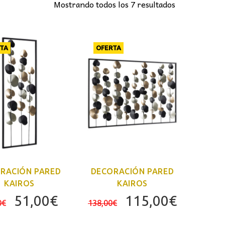
Mostrando todos los 7 resultados
TA
OFERTA
RACIÓN PARED
DECORACIÓN PARED
KAIROS
KAIROS
El
El
El
El
51,00
€
115,00
€
0
€
138,00
€
precio
precio
precio
precio