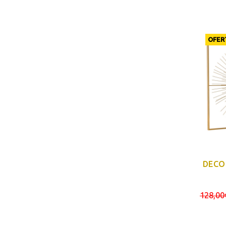
OFER
DECO
128,00