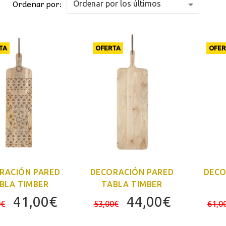
Ordenar por:
TA
OFERTA
OFER
RACIÓN PARED
DECORACIÓN PARED
DECO
BLA TIMBER
TABLA TIMBER
El
El
El
El
41,00
€
44,00
€
0
€
53,00
€
61,0
precio
precio
precio
precio