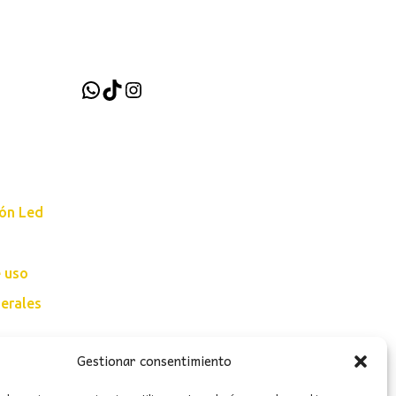
era:
es:
176,00€.
146,00€.
WhatsApp
TikTok
Instagram
ión Led
e uso
erales
Gestionar consentimiento