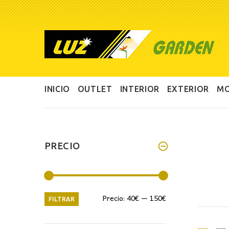
INICIO
OUTLET
INTERIOR
EXTERIOR
MO
PRECIO
Precio
Precio
Precio:
40€
—
150€
FILTRAR
mínimo
máximo