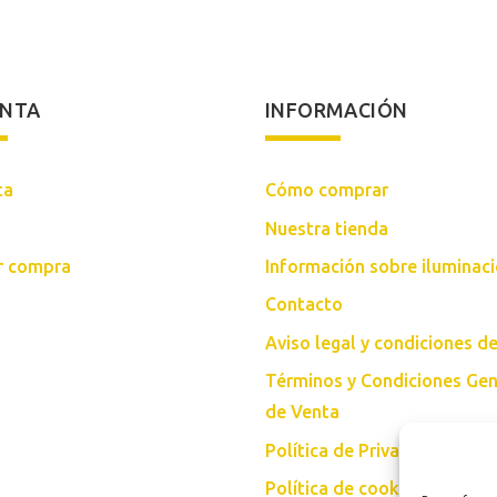
era:
es:
era:
es:
128,00€.
106,50€.
93,00€.
77,50€.
ENTA
INFORMACIÓN
ta
Cómo comprar
Nuestra tienda
ar compra
Información sobre iluminac
Contacto
Aviso legal y condiciones d
Términos y Condiciones Gen
de Venta
Política de Privacidad
Política de cookies (UE)