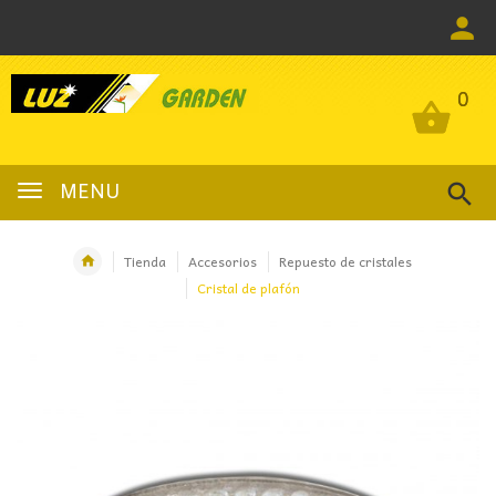
0
0
MENU
Tienda
Accesorios
Repuesto de cristales
Cristal de plafón