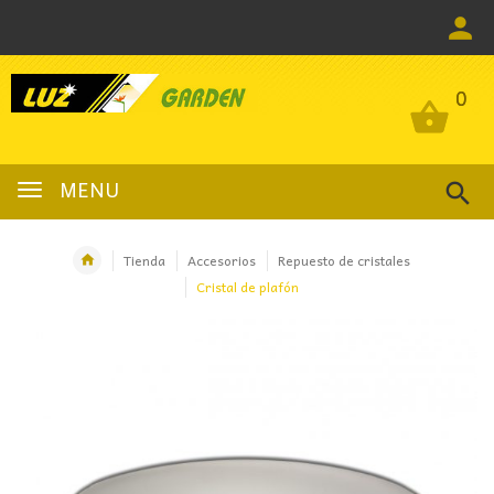
0
0
MENU
Tienda
Accesorios
Repuesto de cristales
Cristal de plafón