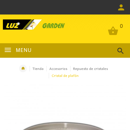
0
0
MENU
Tienda
Accesorios
Repuesto de cristales
Cristal de plafón