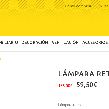
Cómo comprar
Nues
BILIARIO
DECORACIÓN
VENTILACIÓN
ACCESORIOS
o
LÁMPARA RE
El
El
59,50
€
138,00
€
precio
pre
original
act
era:
es:
Lámpara retro