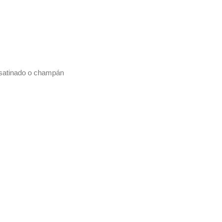
cm
cm
el satinado o champán