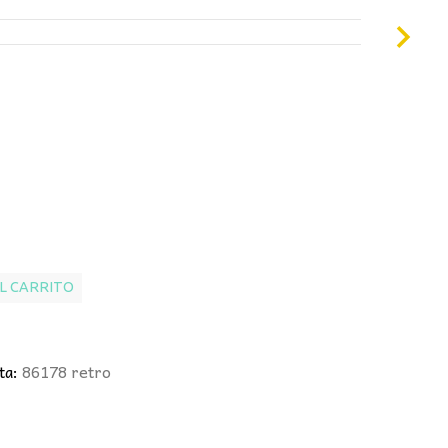
50€.
L CARRITO
ta:
86178 retro