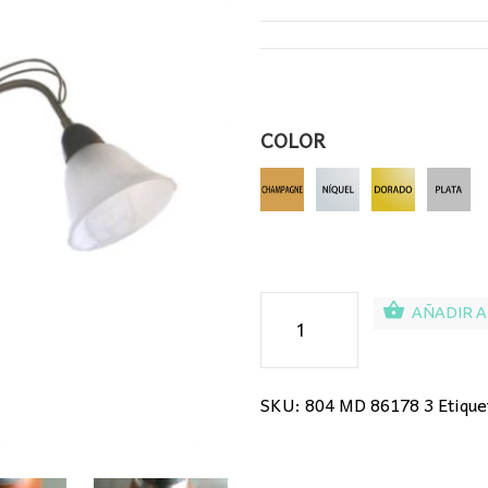
138,00€.
59,
COLOR
Lámpara
AÑADIR A
retro
cantidad
SKU:
804 MD 86178 3
Etique