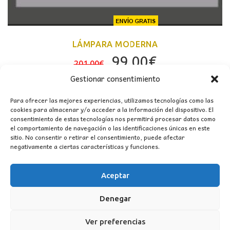
LÁMPARA MODERNA
El
El
99,00
€
201,00
€
precio
precio
Gestionar consentimiento
original
actual
Para ofrecer las mejores experiencias, utilizamos tecnologías como las
era:
es:
cookies para almacenar y/o acceder a la información del dispositivo. El
201,00€.
99,00€.
consentimiento de estas tecnologías nos permitirá procesar datos como
OFERTA
el comportamiento de navegación o las identificaciones únicas en este
sitio. No consentir o retirar el consentimiento, puede afectar
negativamente a ciertas características y funciones.
Aceptar
Denegar
Ver preferencias