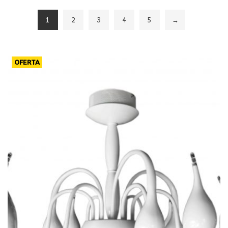
1
2
3
4
5
→
OFERTA