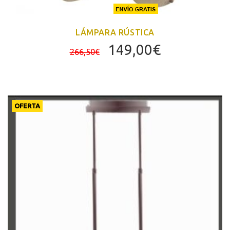
LÁMPARA RÚSTICA
El
El
149,00
€
266,50
€
precio
precio
original
actual
era:
es:
266,50€.
149,00€.
OFERTA