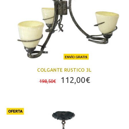
COLGANTE RUSTICO 3L
El
El
112,00
€
198,50
€
precio
precio
original
actual
era:
es:
198,50€.
112,00€.
OFERTA