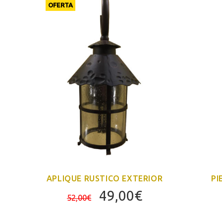
OFERTA
APLIQUE RUSTICO EXTERIOR
PI
El
El
49,00
€
52,00
€
precio
precio