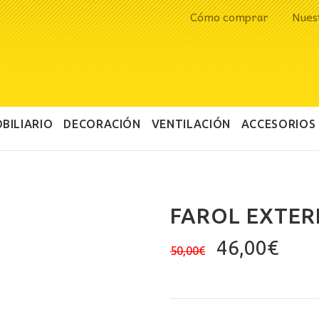
Cómo comprar
Nues
BILIARIO
DECORACIÓN
VENTILACIÓN
ACCESORIOS
FAROL EXTER
El
El
46,00
€
50,00
€
precio
prec
original
actu
era:
es: