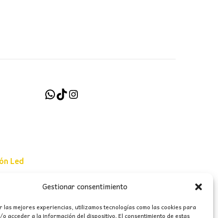
al
actual
es:
€.
39,50€.
WhatsApp
TikTok
Instagram
ión Led
Gestionar consentimiento
e uso
r las mejores experiencias, utilizamos tecnologías como las cookies para
erales
o acceder a la información del dispositivo. El consentimiento de estas