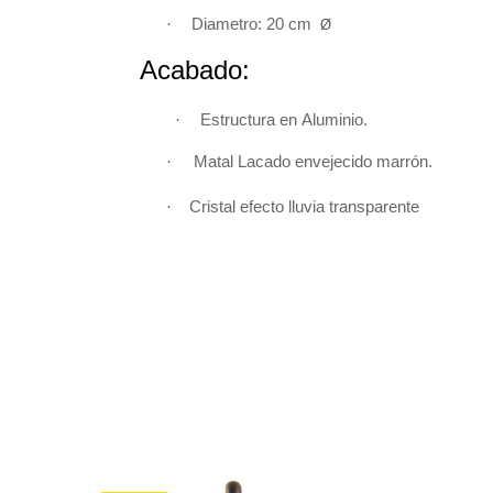
·
Diametro: 20 cm
Ø
Acabado:
·
Estructura en
Aluminio
.
·
Matal L
acado envejecido
marrón.
·
Cristal efecto lluvia transparente