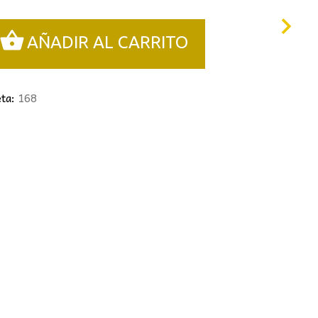
0€.
AÑADIR AL CARRITO
eta:
168