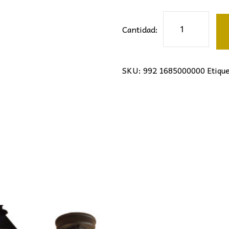
50,00€.
46,0
Farol
Cantidad:
exterior
rústico
cantidad
SKU:
992 1685000000
Etiqu