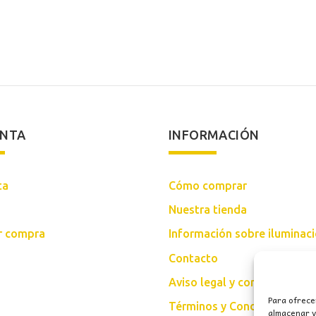
origin
era:
48,00
ENTA
INFORMACIÓN
ta
Cómo comprar
Nuestra tienda
ar compra
Información sobre iluminac
Contacto
Aviso legal y condiciones d
Para ofrece
Términos y Condiciones Gen
almacenar y/