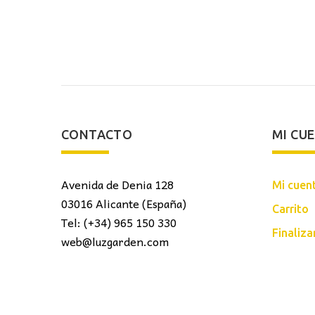
original
actual
era:
es:
52,00€.
49,00€.
CONTACTO
MI CU
Avenida de Denia 128
Mi cuen
03016 Alicante (España)
Carrito
Tel: (+34) 965 150 330
Finaliz
web@luzgarden.com