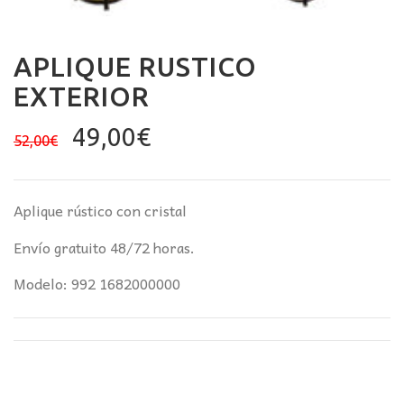
APLIQUE RUSTICO
EXTERIOR
El
El
49,00
€
52,00
€
precio
precio
original
actual
era:
es:
Aplique rústico con cristal
52,00€.
49,00€.
Envío gratuito 48/72 horas.
Modelo: 992 1682000000