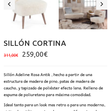
SILLÓN CORTINA
El
El
259,00
€
311,00
€
precio
precio
original
actual
era:
es:
Sillón Adeline Rosa Antik , hecho a partir de una
311,00€.
259,00€.
estructura de madera de pino, patas de madera de
caucho, y tapizado de poliéster efecto lana. Relleno de
espuma de poliuretano para máxima comodidad.
Ideal tanto para un look mas retro o para uno moderno,