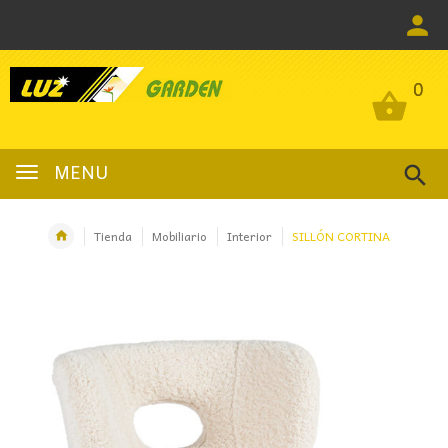
0
0
MENU
Tienda
Mobiliario
Interior
SILLÓN CORTINA
OFERTA