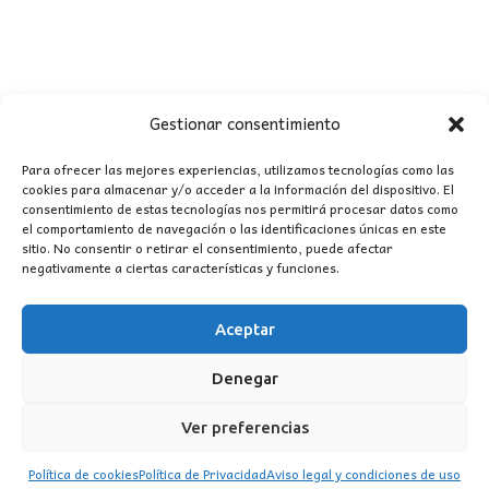
era:
es:
77,00€.
70,00€.
Gestionar consentimiento
Para ofrecer las mejores experiencias, utilizamos tecnologías como las
cookies para almacenar y/o acceder a la información del dispositivo. El
consentimiento de estas tecnologías nos permitirá procesar datos como
CONTACTO
el comportamiento de navegación o las identificaciones únicas en este
sitio. No consentir o retirar el consentimiento, puede afectar
negativamente a ciertas características y funciones.
MI CUENTA
Aceptar
INFORMACIÓN
WhatsApp
TikTok
Instagram
Denegar
Ver preferencias
Política de cookies
Política de Privacidad
Aviso legal y condiciones de uso