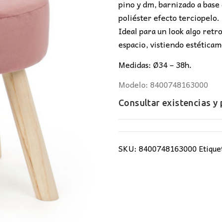
42,00€.
38,0
pino y dm, barnizado a base 
poliéster efecto terciopelo.
Ideal para un look algo retro
espacio, vistiendo estéticam
Medidas: Ø34 – 38h.
Modelo: 8400748163000
Consultar existencias y
SKU:
8400748163000
Etique