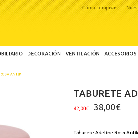
Cómo comprar
Nues
BILIARIO
DECORACIÓN
VENTILACIÓN
ACCESORIOS
 ROSA ANTIK
TABURETE AD
El
El
38,00
€
42,00
€
precio
prec
original
actu
era:
es:
Taburete Adeline Rosa Antik