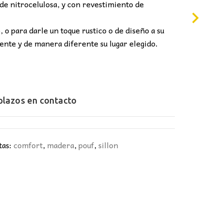
0€.
de nitrocelulosa, y con revestimiento de
, o para darle un toque rustico o de diseño a su
ente y de manera diferente su lugar elegido.
 plazos en
contacto
tas:
comfort
,
madera
,
pouf
,
sillon