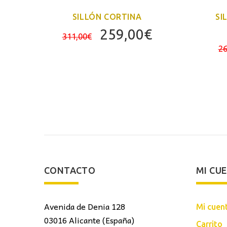
SILLÓN CORTINA
SI
El
El
El
259,00
€
311,00
€
precio
precio
precio
26
actual
original
actual
es:
era:
es:
142,00€.
311,00€.
259,00€.
CONTACTO
MI CU
Avenida de Denia 128
Mi cuen
03016 Alicante (España)
Carrito