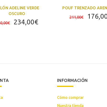
LLÓN ADELINE VERDE
POUF TRENZADO AREN
OSCURO
El
176,0
211,00
€
El
El
234,00
€
precio
0,00
€
precio
precio
origina
original
actual
era:
era:
es:
211,00
260,00€.
234,00€.
ENTA
INFORMACIÓN
ta
Cómo comprar
Nuestra tienda