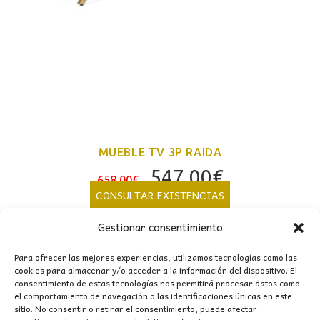
MUEBLE TV 3P RAIDA
El
El
547,00
€
658,00
€
precio
precio
CONSULTAR EXISTENCIAS
original
actual
Gestionar consentimiento
era:
es:
658,00€.
547,00€.
Para ofrecer las mejores experiencias, utilizamos tecnologías como las
cookies para almacenar y/o acceder a la información del dispositivo. El
consentimiento de estas tecnologías nos permitirá procesar datos como
el comportamiento de navegación o las identificaciones únicas en este
sitio. No consentir o retirar el consentimiento, puede afectar