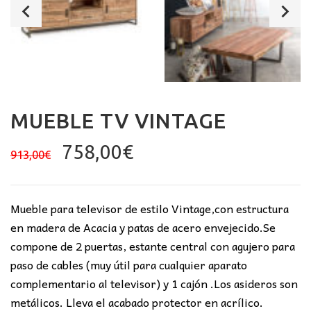
MUEBLE TV VINTAGE
El
El
758,00
€
913,00
€
precio
precio
original
actual
era:
es:
Mueble para televisor de estilo Vintage,con estructura
913,00€.
758,00€.
en madera de Acacia y patas de acero envejecido.Se
compone de 2 puertas, estante central con agujero para
paso de cables (muy útil para cualquier aparato
complementario al televisor) y 1 cajón .Los asideros son
metálicos. Lleva el acabado protector en acrílico.