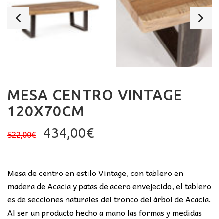
MESA CENTRO VINTAGE
120X70CM
El
El
434,00
€
522,00
€
precio
precio
original
actual
era:
es:
Mesa de centro en estilo Vintage, con tablero en
522,00€.
434,00€.
madera de Acacia y patas de acero envejecido, el tablero
es de secciones naturales del tronco del árbol de Acacia.
Al ser un producto hecho a mano las formas y medidas