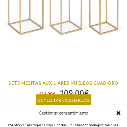
SET3 MESITAS AUXILIARES NUCLEOS CUAD ORO
El
El
109,00
€
131,00
€
precio
precio
CONSULTAR EXISTENCIAS
original
actual
Gestionar consentimiento
era:
es:
131,00€.
109,00€.
Para ofrecer las mejores experiencias, utilizamos tecnologías como las