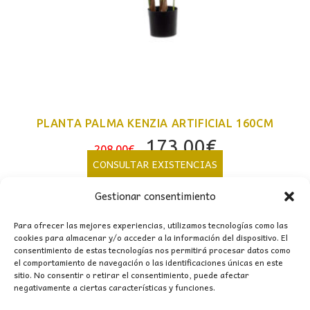
PLANTA PALMA KENZIA ARTIFICIAL 160CM
El
El
173,00
€
208,00
€
precio
precio
CONSULTAR EXISTENCIAS
original
actual
Gestionar consentimiento
era:
es:
208,00€.
173,00€.
Para ofrecer las mejores experiencias, utilizamos tecnologías como las
cookies para almacenar y/o acceder a la información del dispositivo. El
consentimiento de estas tecnologías nos permitirá procesar datos como
el comportamiento de navegación o las identificaciones únicas en este
sitio. No consentir o retirar el consentimiento, puede afectar
negativamente a ciertas características y funciones.