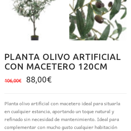
PLANTA OLIVO ARTIFICIAL
CON MACETERO 120CM
El
El
88,00
€
106,00
€
precio
precio
original
actual
era:
es:
Planta olivo artificial con macetero ideal para situarla
106,00€.
88,00€.
en cualquier estancia, aportando un toque natural y
refinado sin necesidad de mantenimiento. Ideal para
complementar con mucho gusto cualquier habitación