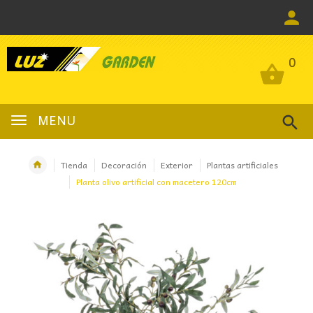
0
0
MENU
Tienda
Decoración
Exterior
Plantas artificiales
Planta olivo artificial con macetero 120cm
OFERTA