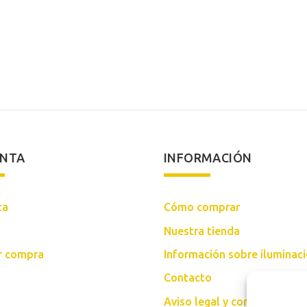
precio
precio
precio
original
actual
origina
era:
es:
era:
564,00€.
468,00€.
142,00
ENTA
INFORMACIÓN
ta
Cómo comprar
Nuestra tienda
ar compra
Información sobre iluminac
Contacto
Aviso legal y condiciones d