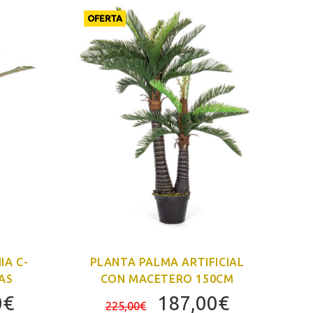
OFERTA
O
IA C-
PLANTA PALMA ARTIFICIAL
AS
CON MACETERO 150CM
El
El
El
0
€
187,00
€
225,00
€