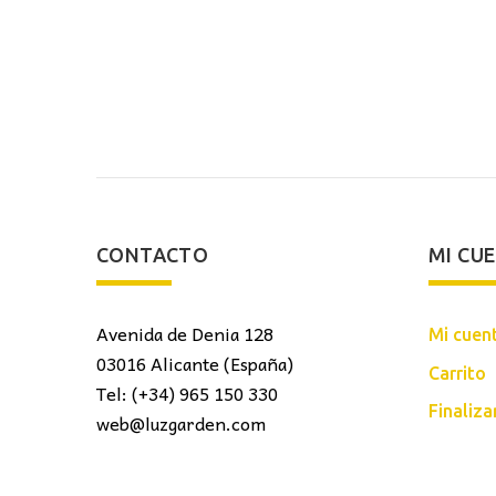
recio
precio
precio
ctual
original
actual
s:
era:
es:
.
5,00€.
104,00€.
86,50€.
CONTACTO
MI CU
Avenida de Denia 128
Mi cuen
03016 Alicante (España)
Carrito
Tel: (+34) 965 150 330
Finaliz
web@luzgarden.com