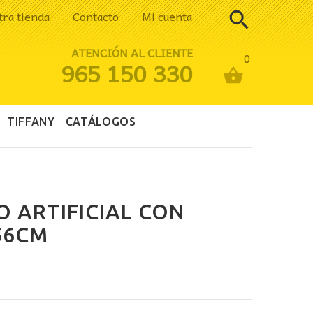
tra tienda
Contacto
Mi cuenta
ATENCIÓN AL CLIENTE
0
965 150 330
TIFFANY
CATÁLOGOS
O ARTIFICIAL CON
56CM
ecio
tual