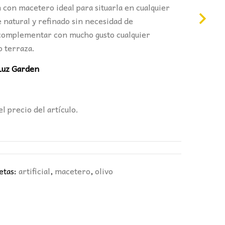
:
m con macetero ideal para situarla en cualquier
6,00€.
 natural y refinado sin necesidad de
complementar con mucho gusto cualquier
o terraza.
Luz Garden
el precio del artículo.
etas:
artificial
,
macetero
,
olivo