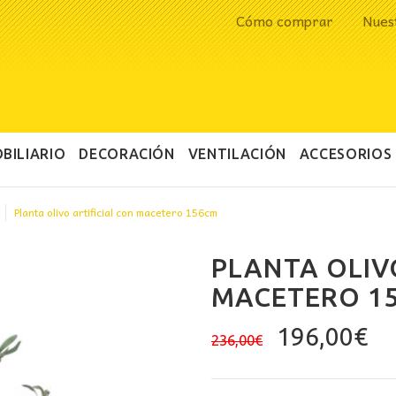
Cómo comprar
Nues
BILIARIO
DECORACIÓN
VENTILACIÓN
ACCESORIOS
Planta olivo artificial con macetero 156cm
PLANTA OLIV
MACETERO 1
El
El
196,00
€
236,00
€
precio
pr
original
ac