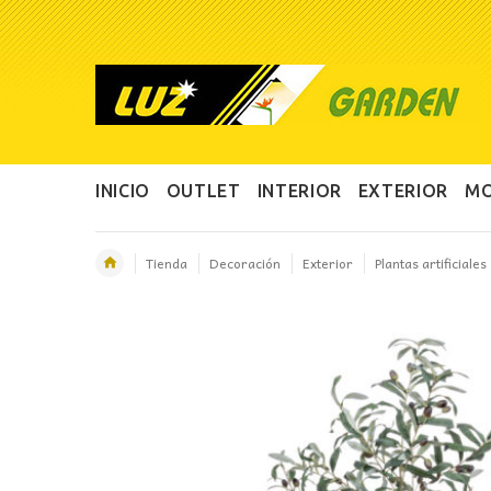
INICIO
OUTLET
INTERIOR
EXTERIOR
MO
Tienda
Decoración
Exterior
Plantas artificiales
OFERTA