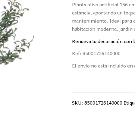
era:
es
Planta olivo artificial 156 c
236,00€.
19
estancia, aportando un toque
mantenimiento. Ideal para 
habitación moderna, jardín 
Renueva tu decoración con
Ref: 85001726140000
El envío no esta incluido en 
SKU:
85001726140000
Etiqu