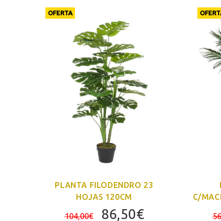
OFERTA
OFERT
27
PLANTA FILODENDRO 23
HOJAS 120CM
C/MAC
l
El
El
86,50
€
104,00
€
56