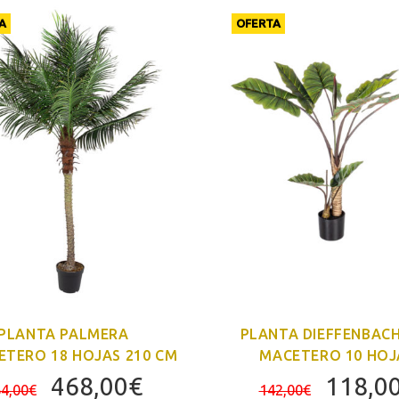
A
OFERTA
PLANTA PALMERA
PLANTA DIEFFENBACH
ETERO 18 HOJAS 210 CM
MACETERO 10 HOJ
El
El
El
468,00
€
118,0
4,00
€
142,00
€