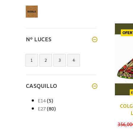
OFER
Nº LUCES
1
2
3
4
CASQUILLO
E14
(5)
COLG
E27
(80)
356,00