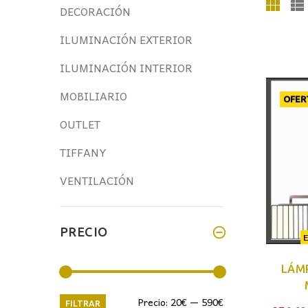
DECORACIÓN
ILUMINACIÓN EXTERIOR
ILUMINACIÓN INTERIOR
MOBILIARIO
OFER
OUTLET
TIFFANY
VENTILACIÓN
PRECIO
LÁM
Precio
Precio
Precio:
20€
—
590€
FILTRAR