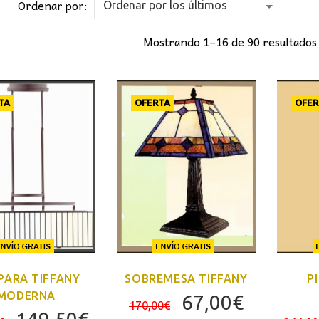
Ordenar por:
Mostrando 1–16 de 90 resultados
TA
OFERTA
OFER
PARA TIFFANY
SOBREMESA TIFFANY
P
MODERNA
El
El
67,00
€
170,00
€
El
El