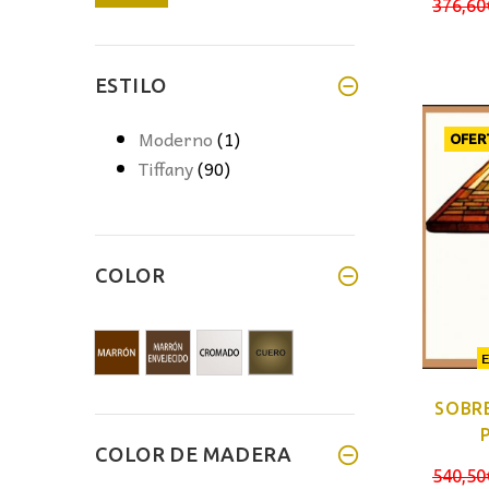
376,60
mínimo
máximo
ESTILO
Moderno
(1)
OFER
Tiffany
(90)
COLOR
SOBR
COLOR DE MADERA
540,50