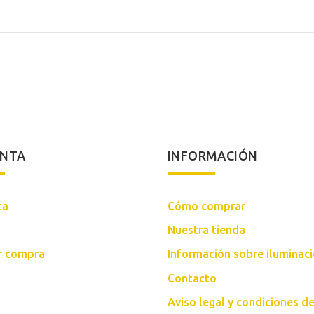
original
actual
original
actual
era:
es:
era:
es:
559,00€.
325,00€.
590,00€.
438,00€
ENTA
INFORMACIÓN
ta
Cómo comprar
Nuestra tienda
ar compra
Información sobre iluminac
Contacto
Aviso legal y condiciones d