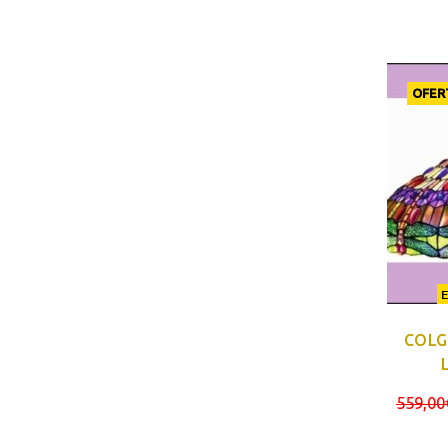
OFER
COLG
559,00