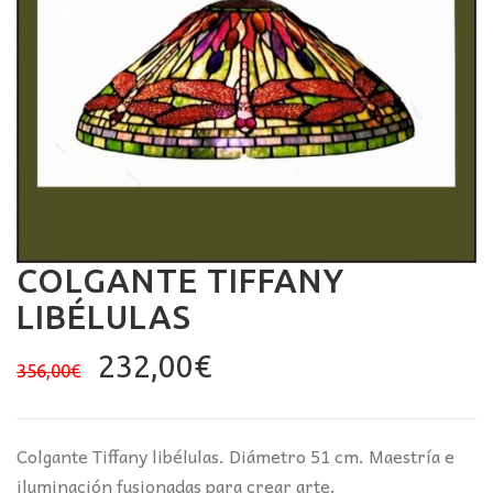
COLGANTE TIFFANY
LIBÉLULAS
El
El
232,00
€
356,00
€
precio
precio
original
actual
era:
es:
Colgante Tiffany libélulas. Diámetro 51 cm. Maestría e
356,00€.
232,00€.
iluminación fusionadas para crear arte.