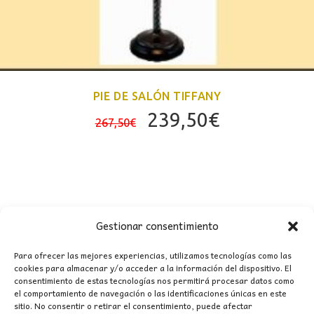
PIE DE SALÓN TIFFANY
El
El
239,50
€
267,50
€
precio
precio
original
actual
era:
es:
267,50€.
239,50€.
Gestionar consentimiento
Para ofrecer las mejores experiencias, utilizamos tecnologías como las
cookies para almacenar y/o acceder a la información del dispositivo. El
consentimiento de estas tecnologías nos permitirá procesar datos como
CONTACTO
el comportamiento de navegación o las identificaciones únicas en este
sitio. No consentir o retirar el consentimiento, puede afectar