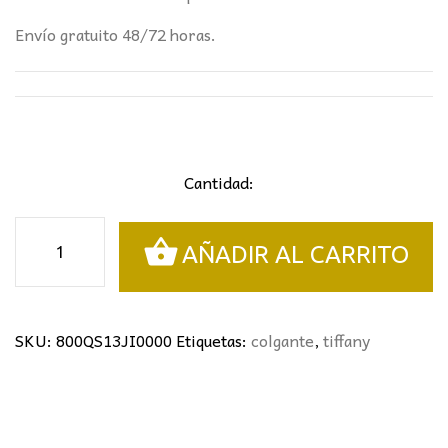
Envío gratuito 48/72 horas.
Cantidad:
Colgante
AÑADIR AL CARRITO
Tiffany
libélulas
cantidad
SKU:
800QS13JI0000
Etiquetas:
colgante
,
tiffany