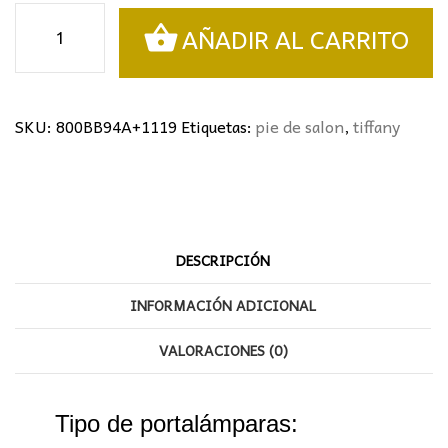
Pie
AÑADIR AL CARRITO
de
salón
Tiffany
cantidad
SKU:
800BB94A+1119
Etiquetas:
pie de salon
,
tiffany
DESCRIPCIÓN
INFORMACIÓN ADICIONAL
VALORACIONES (0)
Tipo de portalámparas: