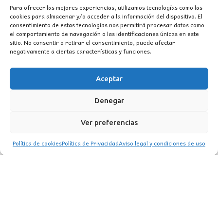
era:
es:
Para ofrecer las mejores experiencias, utilizamos tecnologías como las
cookies para almacenar y/o acceder a la información del dispositivo. El
325,00€.
189,00€.
consentimiento de estas tecnologías nos permitirá procesar datos como
el comportamiento de navegación o las identificaciones únicas en este
sitio. No consentir o retirar el consentimiento, puede afectar
negativamente a ciertas características y funciones.
Aceptar
CONTACTO
Denegar
MI CUENTA
Ver preferencias
INFORMACIÓN
Política de cookies
Política de Privacidad
Aviso legal y condiciones de uso
WhatsApp
TikTok
Instagram
LUZ
Garden
© 2016 . Todos los derechos reservados.