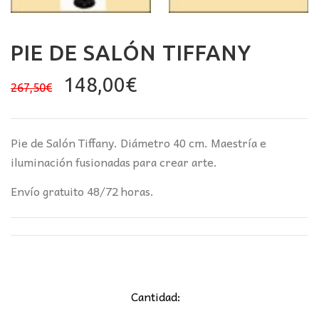
PIE DE SALÓN TIFFANY
El
El
148,00
€
267,50
€
precio
precio
original
actual
era:
es:
Pie de Salón Tiffany. Diámetro 40 cm. Maestría e
267,50€.
148,00€.
iluminación fusionadas para crear arte.
Envío gratuito 48/72 horas.
Cantidad: