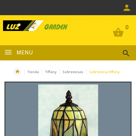
0
0
MENU
Tienda
Tiffany
Sobremesas
Sobremesa tiffany
OFERTA