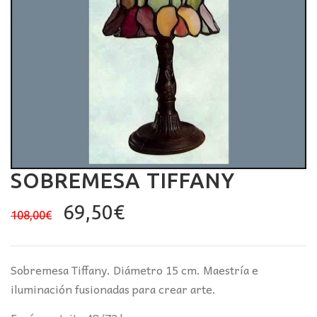
SOBREMESA TIFFANY
El
El
69,50
€
108,00
€
precio
precio
original
actual
era:
es:
Sobremesa Tiffany. Diámetro 15 cm. Maestría e
108,00€.
69,50€.
iluminación fusionadas para crear arte.