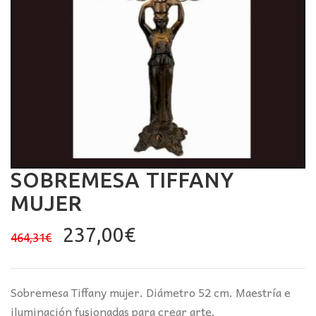
SOBREMESA TIFFANY
MUJER
El
El
237,00
€
464,31
€
precio
precio
original
actual
era:
es:
Sobremesa Tiffany mujer. Diámetro 52 cm. Maestría e
464,31€.
237,00€.
iluminación fusionadas para crear arte.