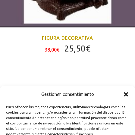
FIGURA DECORATIVA
El
El
25,50
€
38,00
€
precio
precio
original
actual
era:
es:
38,00€.
25,50€.
Gestionar consentimiento
Para ofrecer las mejores experiencias, utilizamos tecnologías como las
cookies para almacenar y/o acceder a la información del dispositivo. El
consentimiento de estas tecnologías nos permitirá procesar datos como
CONTACTO
el comportamiento de navegación o las identificaciones únicas en este
sitio. No consentir o retirar el consentimiento, puede afectar
negativamente a ciertas características y funciones.