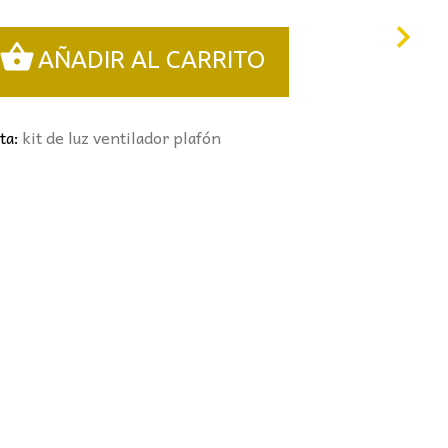
0€.
AÑADIR AL CARRITO
eta:
kit de luz ventilador plafón