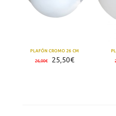
PLAFÓN CROMO 26 CM
P
El
El
25,50
€
26,00
€
precio
precio
original
actual
era:
es:
26,00€.
25,50€.