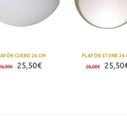
LAFÓN CUERO 26 CM
PLAFÓN STONE 26
El
El
El
25,50
€
25,50
26,00
€
26,00
€
precio
precio
precio
original
actual
origin
era:
es:
era:
26,00€.
25,50€.
26,00