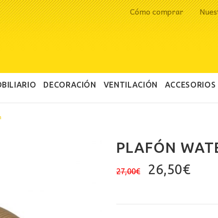
Cómo comprar
Nues
BILIARIO
DECORACIÓN
VENTILACIÓN
ACCESORIOS
m
PLAFÓN WATE
El
El
26,50
€
27,00
€
precio
prec
original
actu
era:
es: