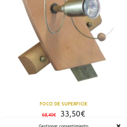
FOCO DE SUPERFICIE
El
El
33,50
€
68,40
€
precio
precio
Gestionar consentimiento