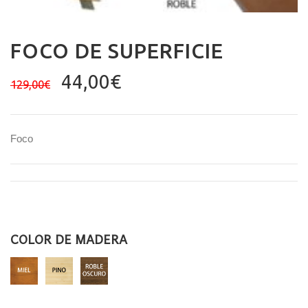
FOCO DE SUPERFICIE
El
El
44,00
€
129,00
€
precio
precio
original
actual
era:
es:
Foco
129,00€.
44,00€.
COLOR DE MADERA