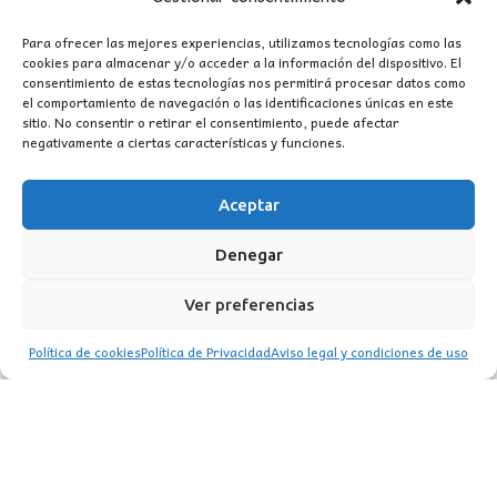
original
actual
era:
es:
Para ofrecer las mejores experiencias, utilizamos tecnologías como las
cookies para almacenar y/o acceder a la información del dispositivo. El
68,40€.
33,50€.
consentimiento de estas tecnologías nos permitirá procesar datos como
el comportamiento de navegación o las identificaciones únicas en este
sitio. No consentir o retirar el consentimiento, puede afectar
negativamente a ciertas características y funciones.
Aceptar
CONTACTO
Denegar
MI CUENTA
Ver preferencias
INFORMACIÓN
Política de cookies
Política de Privacidad
Aviso legal y condiciones de uso
WhatsApp
TikTok
Instagram
LUZ
Garden
© 2016 . Todos los derechos reservados.