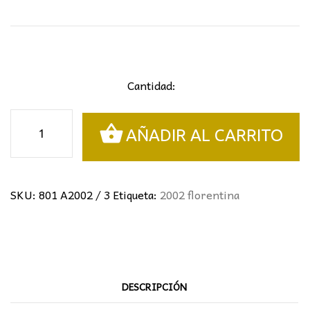
original
actual
era:
es:
255,20€.
130,50€.
Cantidad:
Aplique
AÑADIR AL CARRITO
Florentino
cantidad
SKU:
801 A2002 / 3
Etiqueta:
2002 florentina
DESCRIPCIÓN