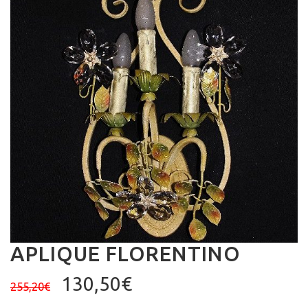
APLIQUE FLORENTINO
El
El
130,50
€
255,20
€
precio
precio