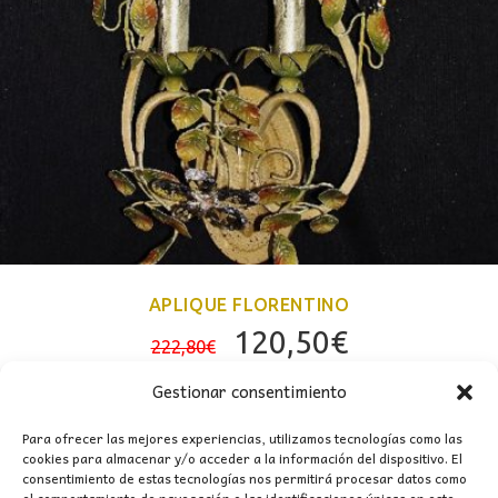
APLIQUE FLORENTINO
El
El
120,50
€
222,80
€
precio
precio
Gestionar consentimiento
original
actual
era:
es:
Para ofrecer las mejores experiencias, utilizamos tecnologías como las
cookies para almacenar y/o acceder a la información del dispositivo. El
222,80€.
120,50€.
consentimiento de estas tecnologías nos permitirá procesar datos como