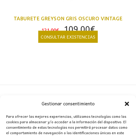
TABURETE GREYSON GRIS OSCURO VINTAGE
El
El
109,00
€
121,00
€
precio
precio
CONSULTAR EXISTENCIAS
original
actual
era:
es:
121,00€.
109,00€.
Gestionar consentimiento
CONTACTO
Para ofrecer las mejores experiencias, utilizamos tecnologías como las
cookies para almacenar y/o acceder a la información del dispositivo. El
MI CUENTA
consentimiento de estas tecnologías nos permitirá procesar datos como
el comportamiento de navegación o las identificaciones únicas en este