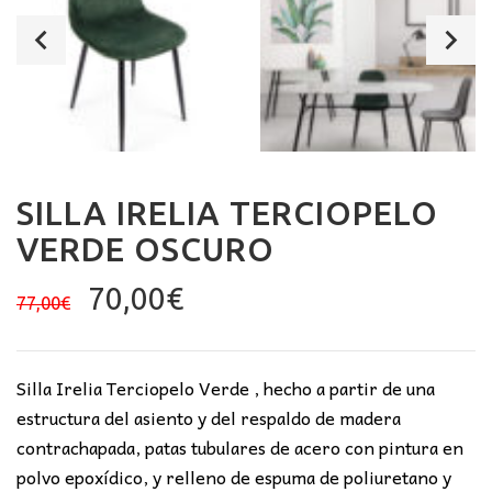
SILLA IRELIA TERCIOPELO
VERDE OSCURO
El
El
70,00
€
77,00
€
precio
precio
original
actual
era:
es:
Silla Irelia Terciopelo Verde , hecho a partir de una
77,00€.
70,00€.
estructura del asiento y del respaldo de madera
contrachapada, patas tubulares de acero con pintura en
polvo epoxídico, y relleno de espuma de poliuretano y