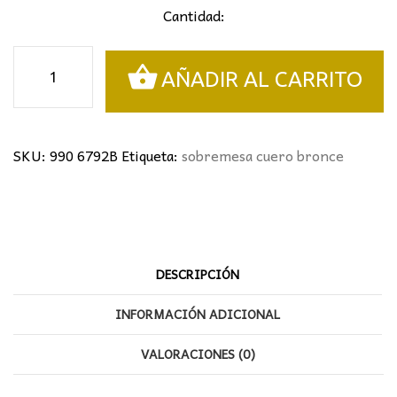
Cantidad:
Sobremesa
AÑADIR AL CARRITO
clásico
de
bronce
cantidad
SKU:
990 6792B
Etiqueta:
sobremesa cuero bronce
DESCRIPCIÓN
INFORMACIÓN ADICIONAL
VALORACIONES (0)