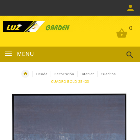
0
0
MENU
Tienda
Decoración
Interior
Cuadros
CUADRO BOLD 25403
OFERTA