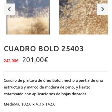
CUADRO BOLD 25403
El
El
201,00
€
242,00
€
precio
precio
original
actual
era:
es:
Cuadro de pintura de óleo Bold , hecho a partir de una
242,00€.
201,00€.
estructura y marco de madera de pino, y lienzo
estampado con aplicaciones de hojas doradas.
Medidas: 102.6 x 4.3 x 142.6