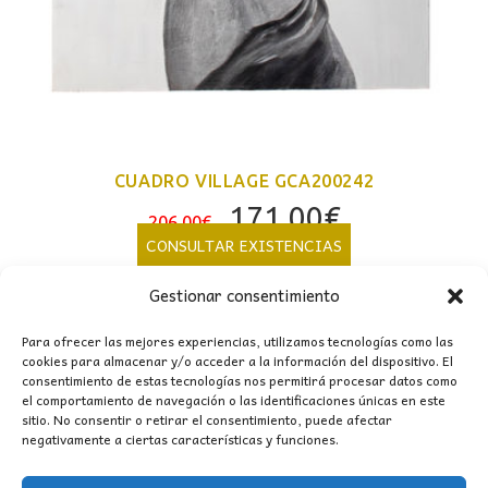
CUADRO VILLAGE GCA200242
El
El
171,00
€
206,00
€
precio
precio
CONSULTAR EXISTENCIAS
original
actual
Gestionar consentimiento
era:
es:
206,00€.
171,00€.
Para ofrecer las mejores experiencias, utilizamos tecnologías como las
cookies para almacenar y/o acceder a la información del dispositivo. El
consentimiento de estas tecnologías nos permitirá procesar datos como
el comportamiento de navegación o las identificaciones únicas en este
sitio. No consentir o retirar el consentimiento, puede afectar
negativamente a ciertas características y funciones.